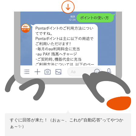
すぐに回答が来た！（おぉ～、これが"自動応答"ってやつか
ぁ～✨）